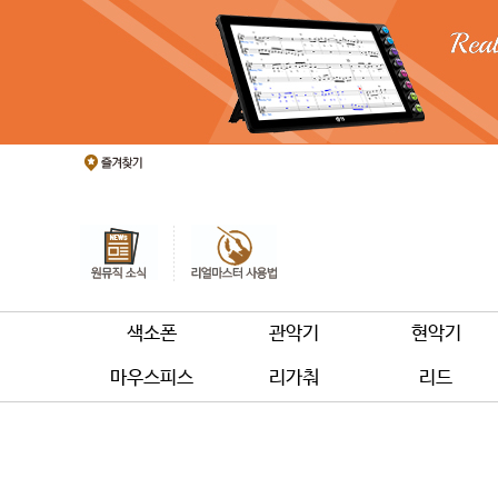
색소폰
관악기
현악기
마우스피스
리가춰
리드