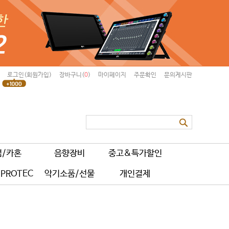
로그인(회원가입)
장바구니(
0
)
마이페이지
주문확인
문의게시판
럼/카혼
음향장비
중고&특가할인
PROTEC
악기소품/선물
개인결제