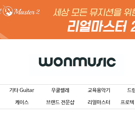
기타 Guitar
우쿨렐레
교육용악기
드
케이스
브랜드 전문샵
리얼마스터
프로텍 