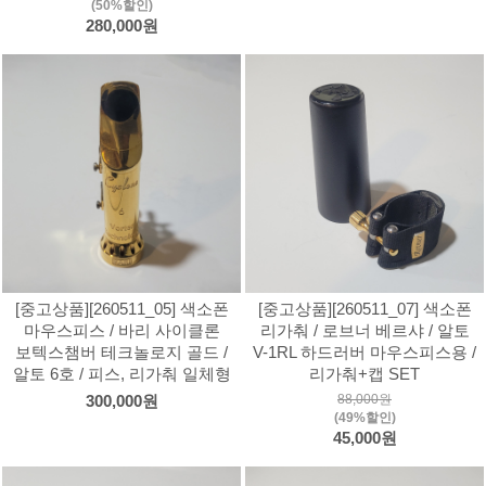
(50%할인)
280,000원
[중고상품][260511_05] 색소폰
[중고상품][260511_07] 색소폰
마우스피스 / 바리 사이클론
리가춰 / 로브너 베르샤 / 알토
보텍스챔버 테크놀로지 골드 /
V-1RL 하드러버 마우스피스용 /
알토 6호 / 피스, 리가춰 일체형
리가춰+캡 SET
88,000원
300,000원
(49%할인)
45,000원