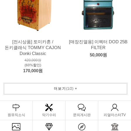
[전시상품] 토미카혼 /
[매장진열용] 이펙터 DOD 25B
돈키클래식 TOMMY CAJON
FILTER
Donki Classic
50,000원
420,000원
(60%할인)
170,000원
더보기
(
1
/
2
)
+
원뮤직소식
악기수리
문의게시판
리얼마스터TV