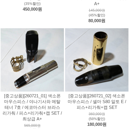
A+
(35%할인)
450,000원
145,000원
(45%할인)
80,000원
[중고상품][260721_01] 색소폰
[중고상품][260721_02] 색소폰
마우스피스 / 야나기사와 메탈
마우스피스 / 셀마 S80 알토 E /
테너 7호 / 에코마스터 브라스
피스+리가춰+캡 SET
리가춰 / 피스+리가춰+캡 SET /
360,000원
최상급 A+
(50%할인)
180,000원
565,000원