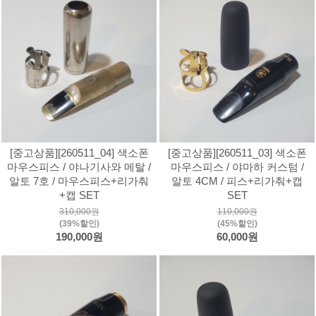
[중고상품][260511_04] 색소폰
[중고상품][260511_03] 색소폰
마우스피스 / 야나기사와 메탈 /
마우스피스 / 야마하 커스텀 /
알토 7호 / 마우스피스+리가춰
알토 4CM / 피스+리가춰+캡
+캡 SET
SET
310,000원
110,000원
(39%할인)
(45%할인)
190,000원
60,000원