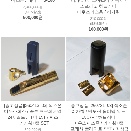
색소폰 / 테너 YTS-280
리가춰 / 에코마스터 에폭시 /
소프라노 하드러버
2,300,000원
마우스피스용 / 리가춰
(61%할인)
900,000원
210,000원
(52%할인)
100,000원
[중고상품][260413_03] 색소폰
[중고상품][260721_03] 색소폰
마우스피스 / 슬론 프로페셔널
리가춰 / 반도린 옵티멈 알토
24K 골드 / 테너 19T / 피스
LC07P / 하드러버
+리가춰+캡 SET
마우스피스용 / 리가춰+캡
+프레셔 플레이트 SET / 최상급
690,000원