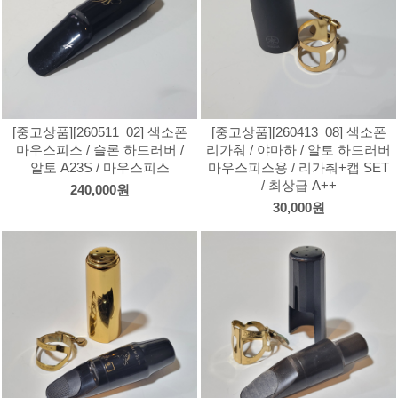
[중고상품][260511_02] 색소폰
[중고상품][260413_08] 색소폰
마우스피스 / 슬론 하드러버 /
리가춰 / 야마하 / 알토 하드러버
알토 A23S / 마우스피스
마우스피스용 / 리가춰+캡 SET
/ 최상급 A++
240,000원
30,000원