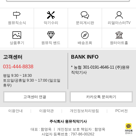
원뮤직소식
악기수리
문의게시판
리얼마스터TV
상품후기
원뮤직 밴드
배송조회
원터아트홀
고객센터
BANK INFO
031-444-8838
* 농협 301-0191-4646-11 (주)원뮤
직악기사
평일 9:30 ~ 18:30
토요일/공휴일 9:30 ~ 17:00 (일요일
휴무)
고객센터 연결
카카오톡 문의하기
이용안내
이용약관
개인정보처리방침
PC버전
주식회사 원뮤직악기사
대표 : 함영옥 ㅣ 개인정보 보호 책임자 : 함영옥
사업자 등록번호 : 797-86-00262