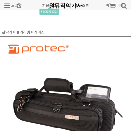
원뮤직악기사
로그인
회원가입
주문조회
마이페이지
3,000원 적립
관악기
>
클라리넷
>
케이스