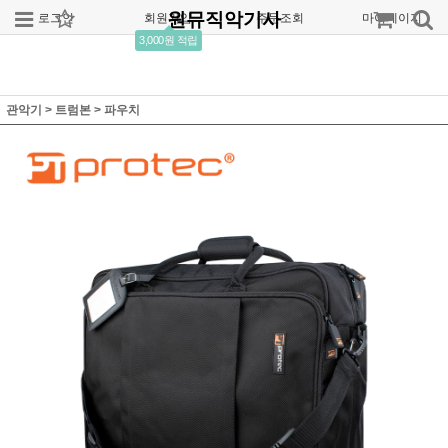
원뮤직악기사
로그인
회원가입
주문조회
마이페이지
3,000원 적립
관악기
>
트럼본
>
파우치