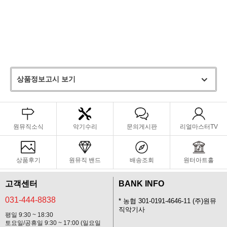
어디에서나 돋보이는 스타일을 완성합니다. 내부는 악기에 꼭 맞도록 설
계된 보호 구조로 안정적으로 고정해 주며 가볍고 충격 흡수력이 뛰어난
프레임이 일상적인 충격과 외부 충격으로부터 악기를 안전하게 보호합니
다. 또한 오거나이저가 내장된 넉넉한 외부 포켓은 악보, 액세서리, 개인
소지품을 깔끔하게 정리하고 편리하게 수납할 수 있습니다.
상품정보고시 보기
원뮤직소식
악기수리
문의게시판
리얼마스터TV
상품후기
원뮤직 밴드
배송조회
원터아트홀
고객센터
BANK INFO
031-444-8838
* 농협 301-0191-4646-11 (주)원뮤
직악기사
평일 9:30 ~ 18:30
토요일/공휴일 9:30 ~ 17:00 (일요일