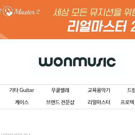
기타 Guitar
우쿨렐레
교육용악기
드
케이스
브랜드 전문샵
리얼마스터
프로텍 