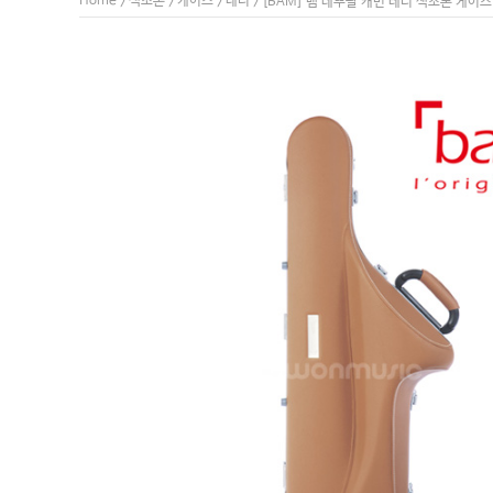
Home
색소폰
케이스
테너
>
>
>
> [BAM] 뱀 레뚜왈 캐빈 테너 색소폰 케이스 