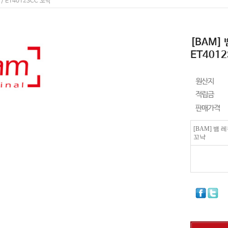
/ ET4012SCC 꼬냑
[BAM]
ET401
원산지
적립금
판매가격
[BAM] 뱀 
꼬냑