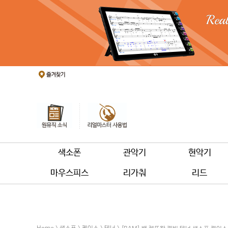
색소폰
관악기
현악기
마우스피스
리가춰
리드