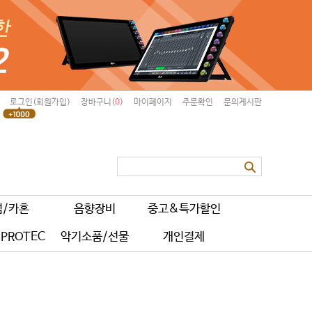
로그인(회원가입)
장바구니(
0
)
마이페이지
주문확인
문의게시판
럼/카혼
음향장비
중고&특가할인
PROTEC
악기소품/선물
개인결제