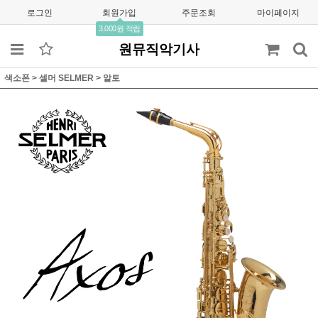
로그인
회원가입
주문조회
마이페이지
3,000원 적립
원뮤직악기사
색소폰
>
셀머 SELMER
>
알토