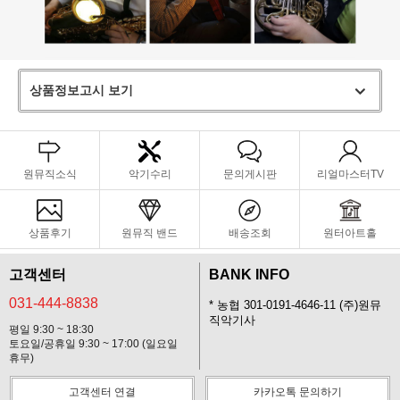
상품정보고시 보기
원뮤직소식
악기수리
문의게시판
리얼마스터TV
상품후기
원뮤직 밴드
배송조회
원터아트홀
고객센터
BANK INFO
031-444-8838
* 농협 301-0191-4646-11 (주)원뮤
직악기사
평일 9:30 ~ 18:30
토요일/공휴일 9:30 ~ 17:00 (일요일
휴무)
고객센터 연결
카카오톡 문의하기