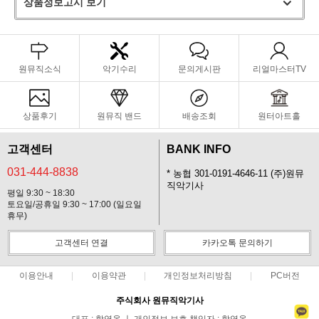
상품정보고시 보기
원뮤직소식
악기수리
문의게시판
리얼마스터TV
상품후기
원뮤직 밴드
배송조회
원터아트홀
고객센터
BANK INFO
031-444-8838
* 농협 301-0191-4646-11 (주)원뮤
직악기사
평일 9:30 ~ 18:30
토요일/공휴일 9:30 ~ 17:00 (일요일
휴무)
고객센터 연결
카카오톡 문의하기
이용안내
이용약관
개인정보처리방침
PC버전
주식회사 원뮤직악기사