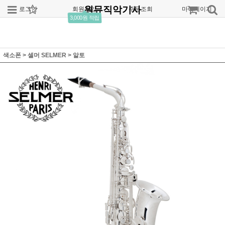
원뮤직악기사
로그인
회원가입
주문조회
마이페이지
3,000원 적립
색소폰
>
셀머 SELMER
>
알토