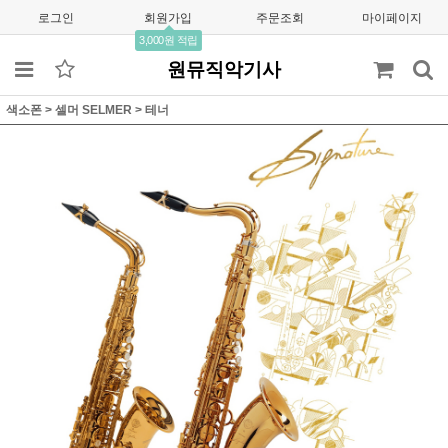
로그인
회원가입
주문조회
마이페이지
3,000원 적립
원뮤직악기사
색소폰
>
셀머 SELMER
>
테너