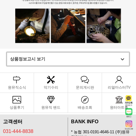
상품정보고시 보기
원뮤직소식
악기수리
문의게시판
리얼마스터TV
상품후기
원뮤직 밴드
배송조회
원터아트홀
고객센터
BANK INFO
031-444-8838
* 농협 301-0191-4646-11 (주)원뮤