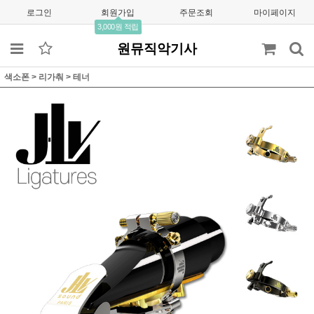
로그인
회원가입
주문조회
마이페이지
3,000원 적립
원뮤직악기사
색소폰
>
리가춰
>
테너