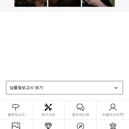
봉봉 케이스는 TOP SHELL, LOWER SHELL, SEAL 탑쉘, 로워쉘, 씰 색
상 모두 다르게 조합하여 매력적인 다양한 색감을 장점으로 끌어올린 모
델입니다. 'SWEET LIKE CANDY' 달콤한 캔디처럼 달콤 상콤 통통 튀는
다양한 색상​과 착한 가격​으로 남녀노소의 니즈를 만족시키며 너무나도
많은 사랑을 받고 있습니다. ABS, 폴리우레탄, PETG 3중 구조 쉘과 주입
형 폼 쿠션 서스펜션으로 악기를 안전하게 보호합니다. 활 2개 보관 홀더,
스크롤, 넥스트랩, 엔드핀 고정 밴드와 현 포켓으로 뛰어난 실용성을 제
공하며, 이중 소재 측면 손잡이와 키가 있는 5개의 BAM 잠금장치, 수밀
구조의 밀폐 실링, 네오프렌 미끄럼 방지 백팩 스트랩으로 안정성과 편리
함을 동시에 만족시킵니다.
상품정보고시 보기
원뮤직소식
악기수리
문의게시판
리얼마스터TV