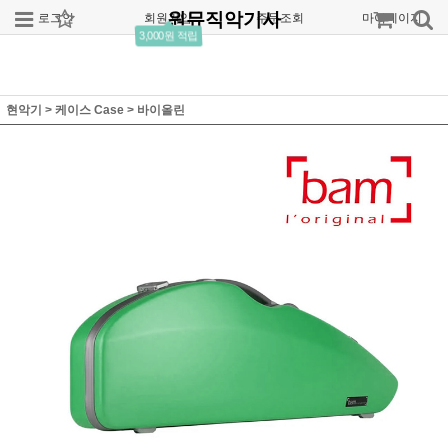
원뮤직악기사
로그인
회원가입
주문조회
마이페이지
3,000원 적립
현악기
>
케이스 Case
>
바이올린