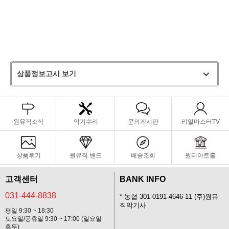
리버티(Liberty) 알루미늄 뮤트는 고품질 소재와 정교한 장인 정신으로
제작되어 뛰어난 연주성을 자랑하며 합리적인 가격대까지 갖춘 제품으로
유명합니다. 특히 리버티 트럼펫 스트레이트 프랙티스(Practice) 뮤트는
호흡이 막히지 않는 편안한 연주감을 제공하여 정확한 음정으로 조용히
워밍업을 할 수 있도록 도와줍니다.
상품정보고시 보기
원뮤직소식
악기수리
문의게시판
리얼마스터TV
상품후기
원뮤직 밴드
배송조회
원터아트홀
고객센터
BANK INFO
031-444-8838
* 농협 301-0191-4646-11 (주)원뮤
직악기사
평일 9:30 ~ 18:30
토요일/공휴일 9:30 ~ 17:00 (일요일
휴무)