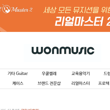
기타 Guitar
우쿨렐레
교육용악기
드
케이스
브랜드 전문샵
리얼마스터
프로텍 