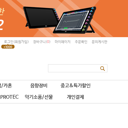
로그인(회원가입)
장바구니(
0
)
마이페이지
주문확인
문의게시판
럼/카혼
음향장비
중고&특가할인
PROTEC
악기소품/선물
개인결제