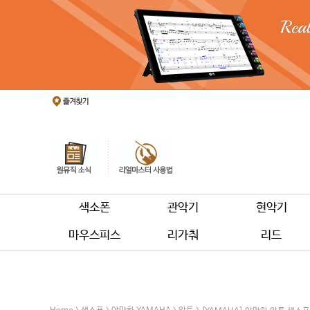
색소폰
관악기
현악기
마우스피스
리가춰
리드