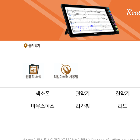
색소폰
관악기
현악기
마우스피스
리가춰
리드