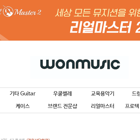
기타 Guitar
우쿨렐레
교육용악기
드
케이스
브랜드 전문샵
리얼마스터
프로텍 