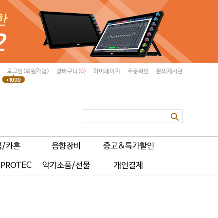
로그인(회원가입)
장바구니(
0
)
마이페이지
주문확인
문의게시판
럼/카혼
음향장비
중고&특가할인
PROTEC
악기소품/선물
개인결제