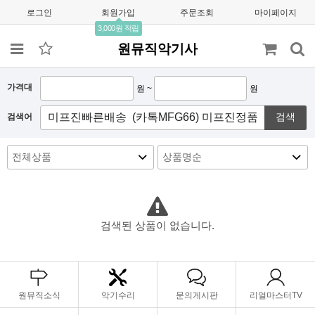
로그인
회원가입
주문조회
마이페이지
3,000원 적립
원뮤직악기사
가격대
원 ~
원
검색
검색어
검색된 상품이 없습니다.
원뮤직소식
악기수리
문의게시판
리얼마스터TV