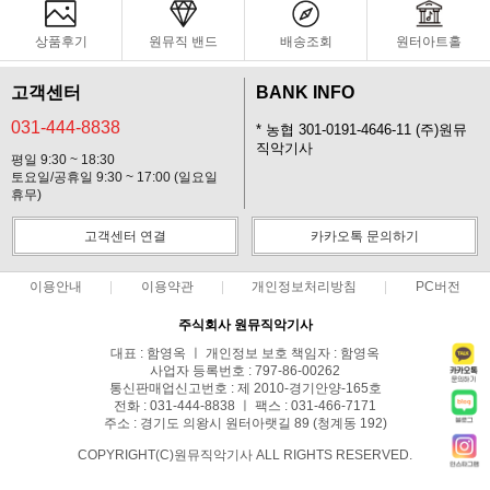
상품후기
원뮤직 밴드
배송조회
원터아트홀
고객센터
BANK INFO
031-444-8838
* 농협 301-0191-4646-11 (주)원뮤
직악기사
평일 9:30 ~ 18:30
토요일/공휴일 9:30 ~ 17:00 (일요일
휴무)
고객센터 연결
카카오톡 문의하기
이용안내
이용약관
개인정보처리방침
PC버전
주식회사 원뮤직악기사
대표 : 함영옥 ㅣ 개인정보 보호 책임자 : 함영옥
사업자 등록번호 : 797-86-00262
통신판매업신고번호 : 제 2010-경기안양-165호
전화 : 031-444-8838 ㅣ 팩스 : 031-466-7171
주소 : 경기도 의왕시 원터아랫길 89 (청계동 192)
COPYRIGHT(C)원뮤직악기사 ALL RIGHTS RESERVED.