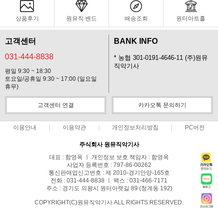
상품후기
원뮤직 밴드
배송조회
원터아트홀
고객센터
BANK INFO
031-444-8838
* 농협 301-0191-4646-11 (주)원뮤
직악기사
평일 9:30 ~ 18:30
토요일/공휴일 9:30 ~ 17:00 (일요일
휴무)
고객센터 연결
카카오톡 문의하기
이용안내
이용약관
개인정보처리방침
PC버전
주식회사 원뮤직악기사
대표 : 함영옥 ㅣ 개인정보 보호 책임자 : 함영옥
사업자 등록번호 : 797-86-00262
통신판매업신고번호 : 제 2010-경기안양-165호
전화 : 031-444-8838 ㅣ 팩스 : 031-466-7171
주소 : 경기도 의왕시 원터아랫길 89 (청계동 192)
COPYRIGHT(C)원뮤직악기사 ALL RIGHTS RESERVED.