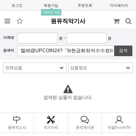
로그인
회원가입
주문조회
마이페이지
3,000원 적립
원뮤직악기사
가격대
원 ~
원
검색
검색어
검색된 상품이 없습니다.
원뮤직소식
악기수리
문의게시판
리얼마스터TV