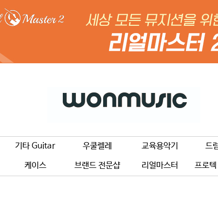
기타 Guitar
우쿨렐레
교육용악기
드
케이스
브랜드 전문샵
리얼마스터
프로텍 