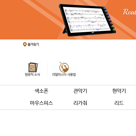
색소폰
관악기
현악기
마우스피스
리가춰
리드