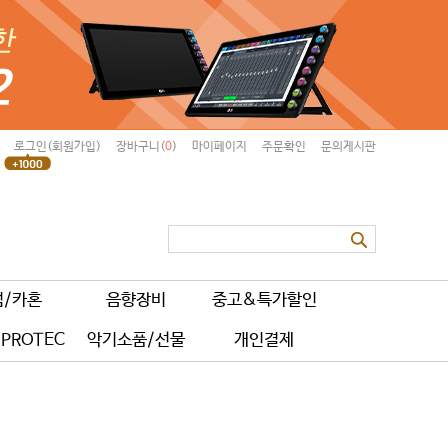
로그인(회원가입)
장바구니(
0
)
마이페이지
주문확인
문의게시판
럼/카혼
음향장비
중고&특가할인
PROTEC
악기소품/선물
개인결제