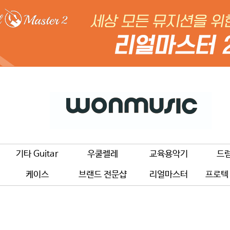
기타 Guitar
우쿨렐레
교육용악기
드
케이스
브랜드 전문샵
리얼마스터
프로텍 