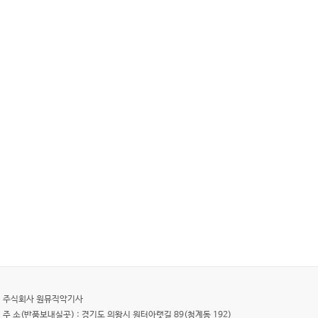
주식회사 원뮤직악기사
주 소(반품보내실곳) : 경기도 의왕시 원터아랫길 89(청계동 192)