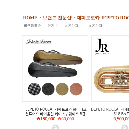
브랜드 전문샵
제페토로카 JEPETO RO
HOME
>
>
⋅
최근등록순
인기순
높은가격순
낮은가격순
[JEPETO ROCCA] 제페토로카 하이테크
[JEPETO ROCCA] 제페
컨튜어드 바이올린 케이스 / 쉐이프 B급
618 Bb 
\180,000
\60,000
6,500,0