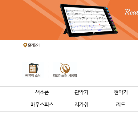
색소폰
관악기
현악기
마우스피스
리가춰
리드