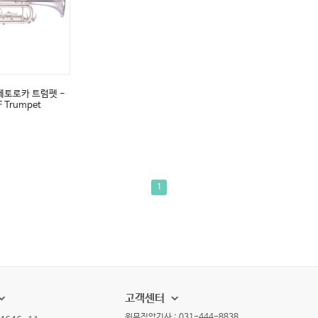
 제페토로카 트럼펫 -
F Trumpet
]
1
고객센터
원뮤직악기사 : 031-444-8838