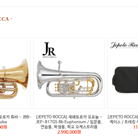
CCA
>
토로카 튜바 - JBB-
[JEPETO ROCCA] 제페토로카 유포늄 -
[JEPETO ROC
Tuba
JEP-817GS Bb Euphonium / 입문용,
케이스 / 트레킹 사
00원
연습용, 학생용, 학교 오케스트라용
11
2,990,000원