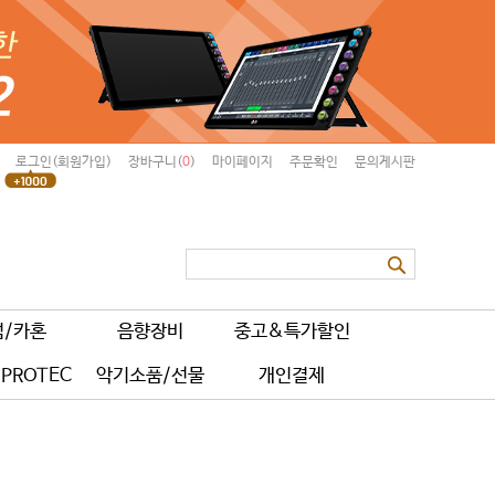
로그인(회원가입)
장바구니(
0
)
마이페이지
주문확인
문의게시판
럼/카혼
음향장비
중고&특가할인
PROTEC
악기소품/선물
개인결제