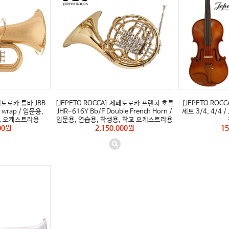
제페토로카 튜바 JBB-
[JEPETO ROCCA] 제페토로카 프렌치 호른
[JEPETO RO
e wrap / 입문용,
JHR-616Y Bb/F Double French Horn /
세트 3/4, 4/4
교 오케스트라용
입문용, 연습용, 학생용, 학교 오케스트라용
00원
2,150,000원
15