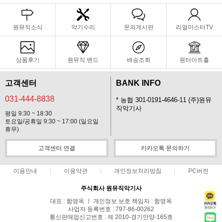
원뮤직소식
악기수리
문의게시판
리얼마스터TV
상품후기
원뮤직 밴드
배송조회
원터아트홀
고객센터
BANK INFO
031-444-8838
* 농협 301-0191-4646-11 (주)원뮤
직악기사
평일 9:30 ~ 18:30
토요일/공휴일 9:30 ~ 17:00 (일요일
휴무)
고객센터 연결
카카오톡 문의하기
이용안내
이용약관
개인정보처리방침
PC버전
주식회사 원뮤직악기사
대표 : 함영옥 ㅣ 개인정보 보호 책임자 : 함영옥
사업자 등록번호 : 797-86-00262
통신판매업신고번호 : 제 2010-경기안양-165호