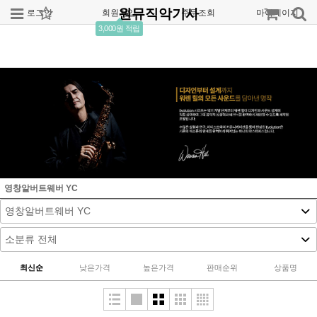
원뮤직악기사
로그인
회원가입
주문조회
마이페이지
3,000원 적립
영창알버트웨버 YC
최신순
낮은가격
높은가격
판매순위
상품명