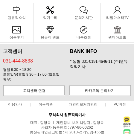
원뮤직소식
악기수리
문의게시판
리얼마스터TV
상품후기
원뮤직 밴드
배송조회
원터아트홀
고객센터
BANK INFO
031-444-8838
* 농협 301-0191-4646-11 (주)원뮤
직악기사
평일 9:30 ~ 18:30
토요일/공휴일 9:30 ~ 17:00 (일요일
휴무)
고객센터 연결
카카오톡 문의하기
이용안내
이용약관
개인정보처리방침
PC버전
주식회사 원뮤직악기사
대표 : 함영옥 ㅣ 개인정보 보호 책임자 : 함영옥
사업자 등록번호 : 797-86-00262
통신판매업신고번호 : 제 2010-경기안양-165호