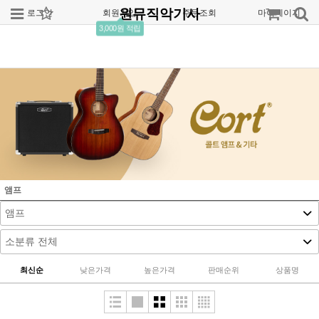
원뮤직악기사
로그인
회원가입
주문조회
마이페이지
3,000원 적립
앰프
최신순
낮은가격
높은가격
판매순위
상품명