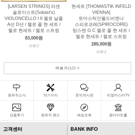
[LARSEN STRINGS] 라센
현세트 [THOMASTIK INFELD
솔로이스트(Soloist's)
VIENNA]
VIOLONCELLO I II 첼로 낱줄
토마스틱인펠드비엔나
A선 D선 / 첼로 줄 현 세트 /
스피로코레(SPIROCORE)
첼로 현세트 / 첼로 스트링
텅스텐 G C 첼로 줄 현 세트 /
첼로 현세트 / 첼로 스트링
83,000원
285,000원
리뷰 2
리뷰 2
더보기
(
1
/
2
)
+
원뮤직소식
악기수리
문의게시판
리얼마스터TV
상품후기
원뮤직 밴드
배송조회
원터아트홀
고객센터
BANK INFO