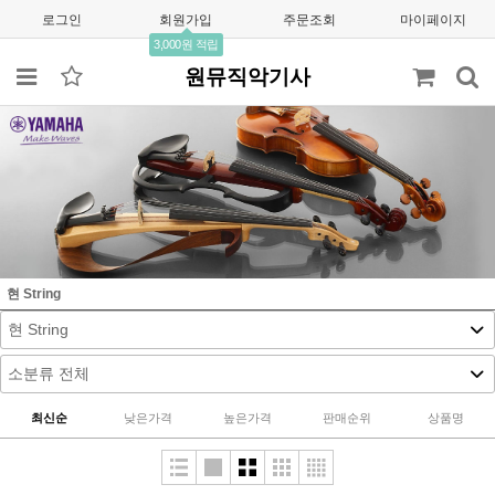
로그인
회원가입
주문조회
마이페이지
3,000원 적립
원뮤직악기사
현 String
최신순
낮은가격
높은가격
판매순위
상품명