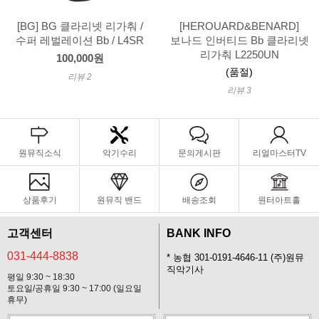
[BG] BG 클라리넷 리가춰 /
[HEROUARD&BENARD]
수퍼 레벌레이션 Bb / L4SR
보나드 인버티드 Bb 클라리넷
리가춰 L2250UN
100,000원
(품절)
리뷰 2
리뷰 3
원뮤직소식
악기수리
문의게시판
리얼마스터TV
상품후기
원뮤직 밴드
배송조회
원터아트홀
고객센터
BANK INFO
031-444-8838
* 농협 301-0191-4646-11 (주)원뮤
직악기사
평일 9:30 ~ 18:30
토요일/공휴일 9:30 ~ 17:00 (일요일
휴무)