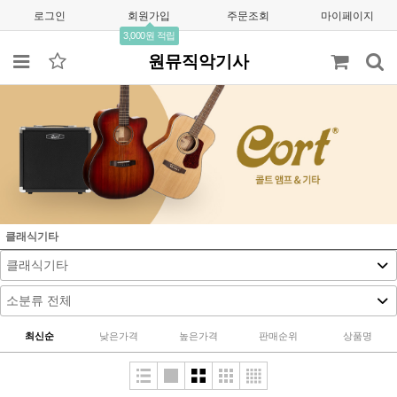
로그인
회원가입
주문조회
마이페이지
3,000원 적립
원뮤직악기사
클래식기타
최신순
낮은가격
높은가격
판매순위
상품명