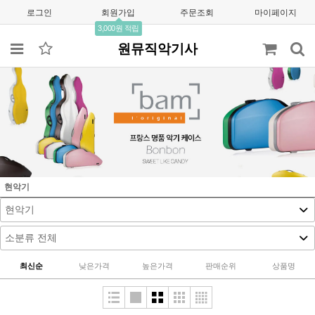
로그인
회원가입
주문조회
마이페이지
3,000원 적립
원뮤직악기사
현악기
최신순
낮은가격
높은가격
판매순위
상품명