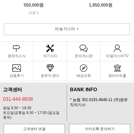
550,000원
1,850,000원
리뷰 1
더보기
(
1
/
9
)
+
원뮤직소식
악기수리
문의게시판
리얼마스터TV
상품후기
원뮤직 밴드
배송조회
원터아트홀
고객센터
BANK INFO
031-444-8838
* 농협 301-0191-4646-11 (주)원뮤
직악기사
평일 9:30 ~ 18:30
토요일/공휴일 9:30 ~ 17:00 (일요일
휴무)
고객센터 연결
카카오톡 문의하기