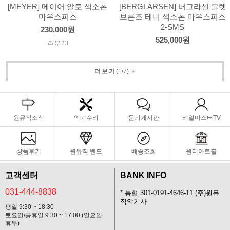
[MEYER] 메이어 알토 색소폰
[BERGLARSEN] 버그라센 불렛
마우스피스
브론즈 테너 색소폰 마우스피스
2-SMS
230,000원
525,000원
리뷰 13
더보기
(
1
/
7
)
+
원뮤직소식
악기수리
문의게시판
리얼마스터TV
상품후기
원뮤직 밴드
배송조회
원터아트홀
고객센터
BANK INFO
031-444-8838
* 농협 301-0191-4646-11 (주)원뮤
직악기사
평일 9:30 ~ 18:30
토요일/공휴일 9:30 ~ 17:00 (일요일
휴무)