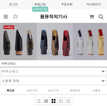
로그인
회원가입
주문조회
마이페이지
3,000원 적립
원뮤직악기사
마우스피스
최신순
낮은가격
높은가격
판매순위
상품명