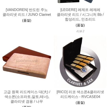
[VANDOREN] 반도린 주노
[LEGERE] 레제르 레제레
클라리넷 리드 / JUNO Clarinet
클라리넷 리드 / 시그니처 Bb /
합성리드, 인조리드
(품절)
(품절)
리뷰 2
고급 원목 리드케이스 대(大) /
[RICO] 리코 색소폰&클라리넷
색소폰(소프라토,알토,테너),
리드케이스 - RVCASE04
클라리넷 겸용 / 나무
(품절)