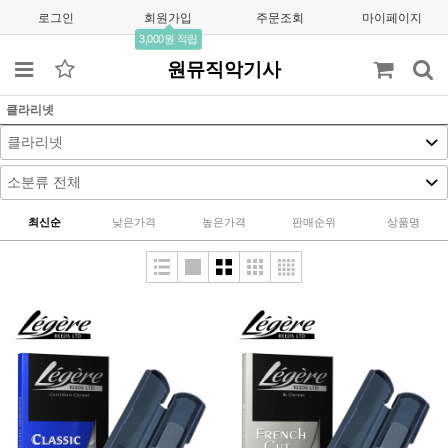
로그인
회원가입
주문조회
마이페이지
3,000원 적립
원뮤직악기사
클라리넷
최신순
낮은가격
높은가격
판매순위
상품명