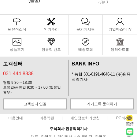
(품절)
리뷰 3
원뮤직소식
악기수리
문의게시판
리얼마스터TV
상품후기
원뮤직 밴드
배송조회
원터아트홀
고객센터
BANK INFO
031-444-8838
* 농협 301-0191-4646-11 (주)원뮤
직악기사
평일 9:30 ~ 18:30
토요일/공휴일 9:30 ~ 17:00 (일요일
휴무)
고객센터 연결
카카오톡 문의하기
이용안내
이용약관
개인정보처리방침
PC버전
주식회사 원뮤직악기사
대표 : 함영옥 ㅣ 개인정보 보호 책임자 : 함영옥