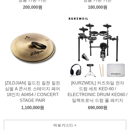
명품 카혼 카존
명품 카혼 카존
200,000원
180,000원
[ZILDJIAN] 질드진 질젼 질전
[KURZWEIL] 커즈와일 전자
심벌 A 콘서트 스테이지 페어
드럼 세트 KED-60 /
18인치 A0454 / CONCERT
ELECTRONIC DRUM KED60 /
STAGE PAIR
일렉트로닉 드럼 풀 패키지
1,100,000원
690,000원
더보기
(
1
/
2
)
+