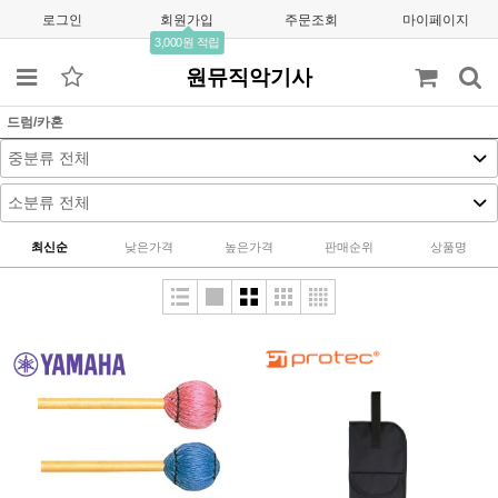
로그인
회원가입
주문조회
마이페이지
3,000원 적립
원뮤직악기사
드럼/카혼
최신순
낮은가격
높은가격
판매순위
상품명