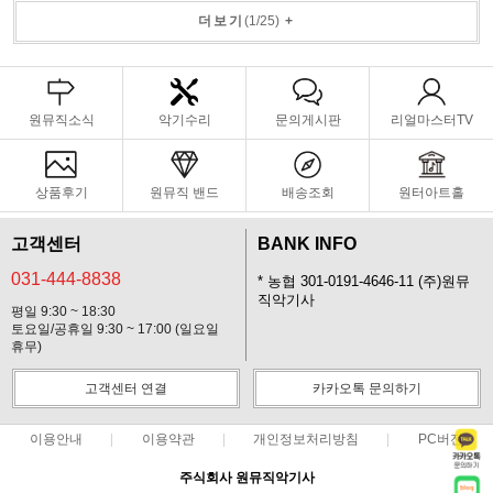
더보기
(
1
/
25
)
+
원뮤직소식
악기수리
문의게시판
리얼마스터TV
상품후기
원뮤직 밴드
배송조회
원터아트홀
고객센터
BANK INFO
031-444-8838
* 농협 301-0191-4646-11 (주)원뮤
직악기사
평일 9:30 ~ 18:30
토요일/공휴일 9:30 ~ 17:00 (일요일
휴무)
고객센터 연결
카카오톡 문의하기
이용안내
이용약관
개인정보처리방침
PC버전
주식회사 원뮤직악기사