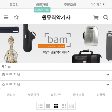
로그인
회원가입
주문조회
마이페이지
3,000원 적립
원뮤직악기사
케이스
최신순
낮은가격
높은가격
판매순위
상품명