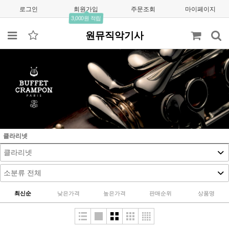
로그인
회원가입
주문조회
마이페이지
3,000원 적립
원뮤직악기사
클라리넷
최신순
낮은가격
높은가격
판매순위
상품명