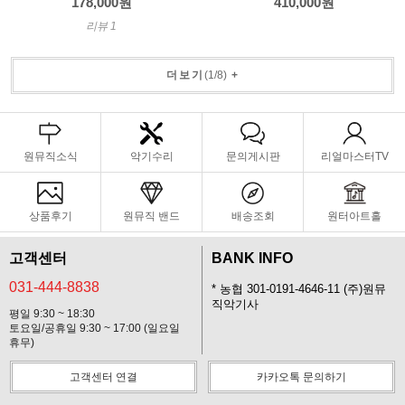
178,000원
410,000원
리뷰 1
더보기
(
1
/
8
)
+
원뮤직소식
악기수리
문의게시판
리얼마스터TV
상품후기
원뮤직 밴드
배송조회
원터아트홀
고객센터
BANK INFO
031-444-8838
* 농협 301-0191-4646-11 (주)원뮤
직악기사
평일 9:30 ~ 18:30
토요일/공휴일 9:30 ~ 17:00 (일요일
휴무)
고객센터 연결
카카오톡 문의하기