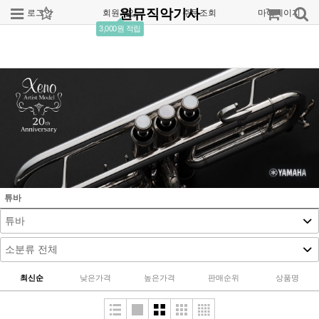
원뮤직악기사
로그인
회원가입
주문조회
마이페이지
3,000원 적립
튜바
최신순
낮은가격
높은가격
판매순위
상품명