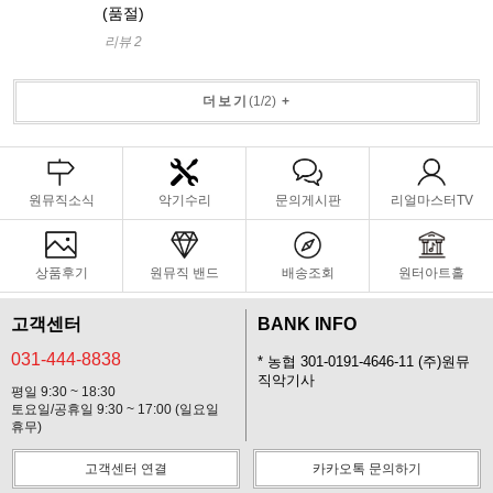
(품절)
리뷰 2
더보기
(
1
/
2
)
+
원뮤직소식
악기수리
문의게시판
리얼마스터TV
상품후기
원뮤직 밴드
배송조회
원터아트홀
고객센터
BANK INFO
031-444-8838
* 농협 301-0191-4646-11 (주)원뮤
직악기사
평일 9:30 ~ 18:30
토요일/공휴일 9:30 ~ 17:00 (일요일
휴무)
고객센터 연결
카카오톡 문의하기