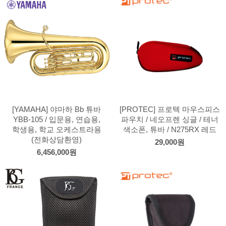
[YAMAHA] 야마하 Bb 튜바
[PROTEC] 프로텍 마우스피스
YBB-105 / 입문용, 연습용,
파우치 / 네오프렌 싱글 / 테너
학생용, 학교 오케스트라용
색소폰, 튜바 / N275RX 레드
(전화상담환영)
29,000원
6,456,000원