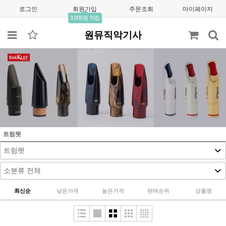
로그인
회원가입
주문조회
마이페이지
3,000원 적립
원뮤직악기사
트럼펫
최신순
낮은가격
높은가격
판매순위
상품명