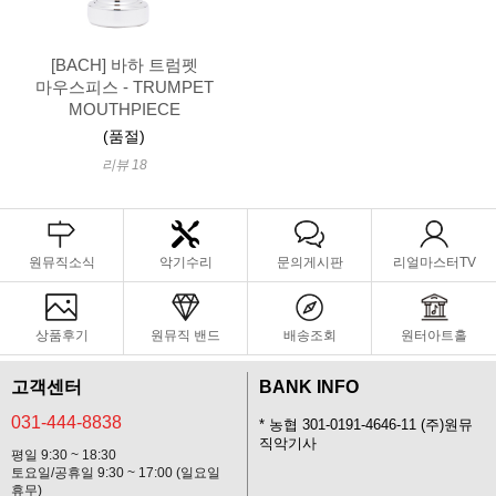
[BACH] 바하 트럼펫
마우스피스 - TRUMPET
MOUTHPIECE
(품절)
리뷰 18
원뮤직소식
악기수리
문의게시판
리얼마스터TV
상품후기
원뮤직 밴드
배송조회
원터아트홀
고객센터
BANK INFO
031-444-8838
* 농협 301-0191-4646-11 (주)원뮤
직악기사
평일 9:30 ~ 18:30
토요일/공휴일 9:30 ~ 17:00 (일요일
휴무)