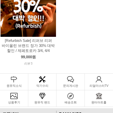
[Refurbish Sale] 리퍼브 리퍼
바이올린 브랜드 정가 30% 대박
할인 / 제페토로카 3/4, 4/4
99,000원
리뷰 5
원뮤직소식
악기수리
문의게시판
리얼마스터TV
상품후기
원뮤직 밴드
배송조회
원터아트홀