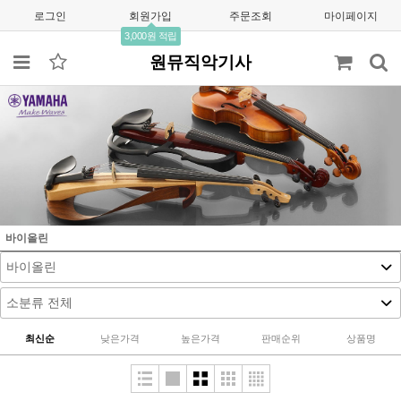
로그인
회원가입
주문조회
마이페이지
3,000원 적립
원뮤직악기사
바이올린
최신순
낮은가격
높은가격
판매순위
상품명