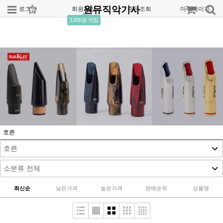
원뮤직악기사
로그인
회원가입
주문조회
마이페이지
3,000원 적립
호른
최신순
낮은가격
높은가격
판매순위
상품명