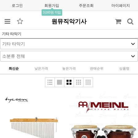
로그인
회원가입
주문조회
마이페이지
3,000원 적립
원뮤직악기사
기타 타악기
최신순
낮은가격
높은가격
판매순위
상품명